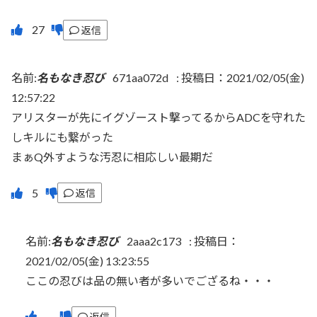
返信
名前:
名もなき忍び
671aa072d
:
投稿日：2021/02/05(金)
12:57:22
アリスターが先にイグゾースト撃ってるからADCを守れた
しキルにも繋がった
まぁQ外すような汚忍に相応しい最期だ
返信
名前:
名もなき忍び
2aaa2c173
:
投稿日：
2021/02/05(金) 13:23:55
ここの忍びは品の無い者が多いでござるね・・・
返信