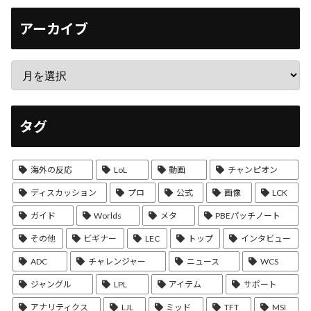
アーカイブ
タグ
海外の反応
LoL
動画
チャンピオン
ディスカッション
プロ
公式
画像
LCK
ガイド
Worlds
メタ
PBEパッチノート
その他
ビギナー
LEC
トップ
インタビュー
ADC
チャレンジャー
ニュース
WCS
ジャングル
LPL
アイテム
サポート
アナリティクス
LJL
ミッド
TFT
MSI