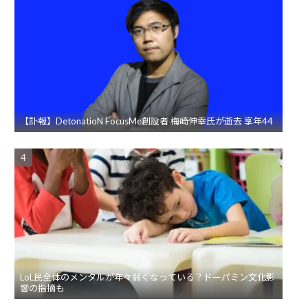
【訃報】DetonatioN FocusMe創設者 梅崎伸幸氏が逝去 享年44
LoL民全体のメンタルが年々弱くなっている？ドーパミン文化影
響の指摘も