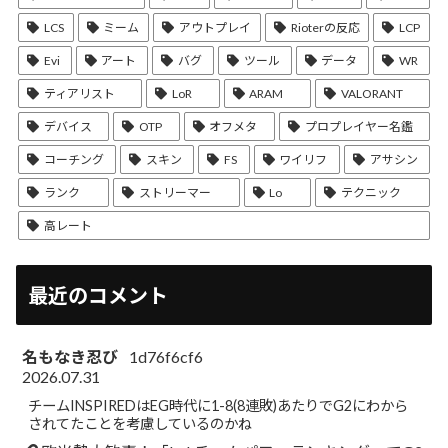
LCS
ミーム
アウトプレイ
Rioterの反応
LCP
Evi
アート
バグ
ツール
データ
WR
ティアリスト
LoR
ARAM
VALORANT
デバイス
OTP
オフメタ
プロプレイヤー名鑑
コーチング
スキン
FS
ワイリフ
アサシン
ランク
ストリーマー
Lo
テクニック
高レート
最近のコメント
名もなき忍び
1d76f6cf6
2026.07.31
チームINSPIREDはEG時代に1-8(8連敗)あたりでG2にわから
されてたことを考慮しているのかね