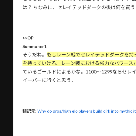
は？ ちなみに、セレイテッドダークの後は何を買
>>OP
Summoner1
そうだね。
もしレーン戦でセレイテッドダークを持っ
を持っていける。レーン戦における強力なパワース
ているゴールドによるかな。1100〜1299ならセ
イーバーに行くと思う。
翻訳元:
Why do pros/high elo players build dirk into mythic 