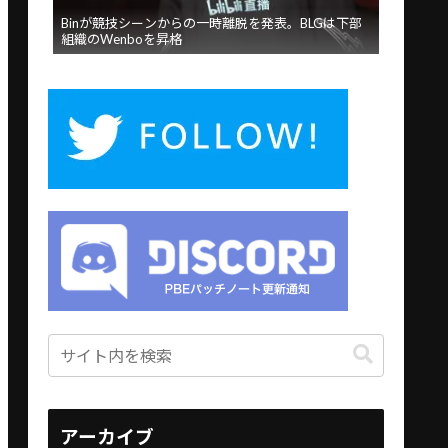
Binが競技シーンからの一時離脱を発表。BLGは下部
組織のWenboを昇格
アーカイブ