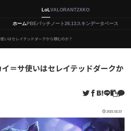
LoL
VALORANT
2XKO
ホーム
PBEパッチノート26.13
スキンデータベース
サ使いはセレイテッドダークから積むのか？
カイ＝サ使いはセレイテッドダークか
2021.02.23