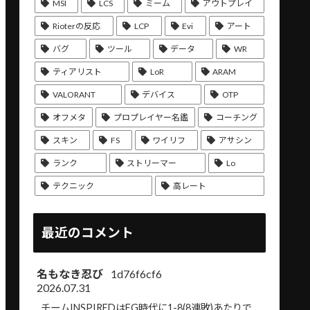
MSI
LCS
ミーム
アウトプレイ
Rioterの反応
LCP
Evi
アート
バグ
ツール
データ
WR
ティアリスト
LoR
ARAM
VALORANT
デバイス
OTP
オフメタ
プロプレイヤー名鑑
コーチング
スキン
FS
ワイリフ
アサシン
ランク
ストリーマー
Lo
テクニック
高レート
最近のコメント
名もなき忍び
1d76f6cf6
2026.07.31
チームINSPIREDはEG時代に1-8(8連敗)あたりで