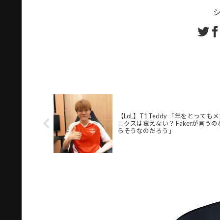
【LoL】T1 Teddy 「年をとっても
ニクスは衰えない？ Fakerが言うの
らそうなのだろう」