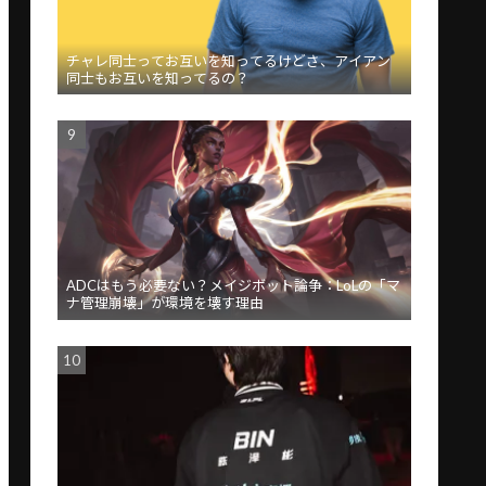
チャレ同士ってお互いを知ってるけどさ、アイアン
同士もお互いを知ってるの？
ADCはもう必要ない？メイジボット論争：LoLの「マ
ナ管理崩壊」が環境を壊す理由