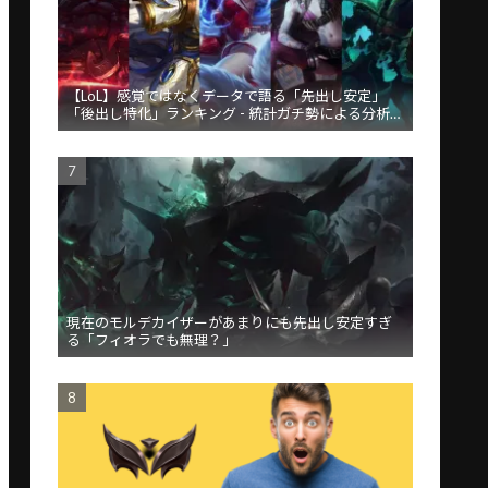
【LoL】感覚ではなくデータで語る「先出し安定」
「後出し特化」ランキング - 統計ガチ勢による分析が
話題
現在のモルデカイザーがあまりにも先出し安定すぎ
る「フィオラでも無理？」