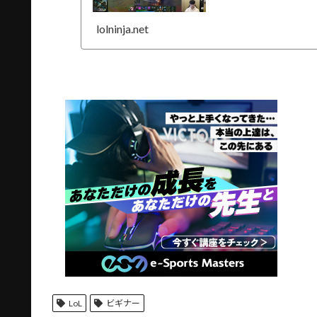
lolninja.net
LoL
ビギナー