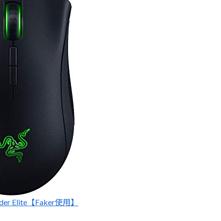
dder Elite【Faker使用】