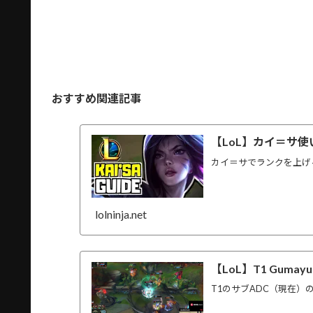
おすすめ関連記事
【LoL】カイ＝サ使
カイ＝サでランクを上げ
lolninja.net
【LoL】T1 Gum
T1のサブADC（現在）の