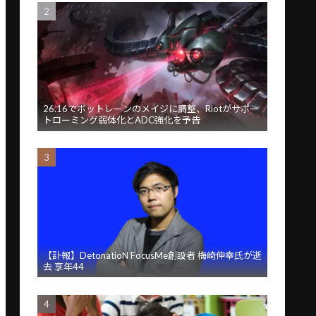
26.16でボットレーンのメイジに調整、Riotがサポー
トローミング弱体化とADC強化を予告
【訃報】DetonatioN FocusMe創設者 梅崎伸幸氏が逝
去 享年44