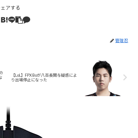
シェアする
管理忍
メカ
【LoL】FPX Boが八百長関与疑惑によ
な
り出場停止になった