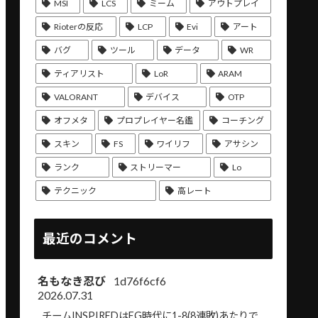
MSI
LCS
ミーム
アウトプレイ
Rioterの反応
LCP
Evi
アート
バグ
ツール
データ
WR
ティアリスト
LoR
ARAM
VALORANT
デバイス
OTP
オフメタ
プロプレイヤー名鑑
コーチング
スキン
FS
ワイリフ
アサシン
ランク
ストリーマー
Lo
テクニック
高レート
最近のコメント
名もなき忍び
1d76f6cf6
2026.07.31
チームINSPIREDはEG時代に1-8(8連敗)あたりで