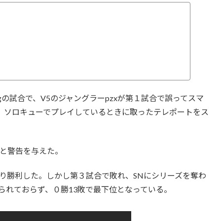
対Suningの試合で、V5のジャングラーpzxが第１試合で誤ってスマ
、ソロキューでプレイしているときに取ったテレポートをス
。
金と警告を与えた。
り勝利した。しかし第３試合で敗れ、SNにシリーズを奪わ
られておらず、０勝13敗で最下位となっている。