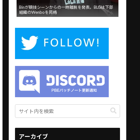
Binが競技シーンからの一時離脱を発表。BLGは下部
組織のWenboを昇格
アーカイブ