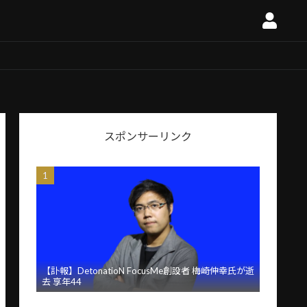
スポンサーリンク
【訃報】DetonatioN FocusMe創設者 梅崎伸幸氏が逝
去 享年44