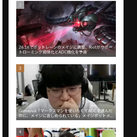
26.16でボットレーンのメイジに調整、Riotがサポー
トローミング弱体化とADC強化を予告
Gumayusi「マークスマンを使いたくてADCを選んだ
のに、メイジに苦しめられている」メイジボットメ
タに苦言