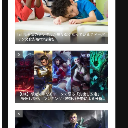
LoL民全体のメンタルが年々弱くなっている？ドーパ
ミン文化影響の指摘も
【LoL】感覚ではなくデータで語る「先出し安定」
「後出し特化」ランキング - 統計ガチ勢による分析が
話題