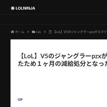
ホーム
LoL
【LoL】V5のジャングラーpzxが
【LoL】V5のジャングラーpz
たため１ヶ月の減給処分となっ
OP