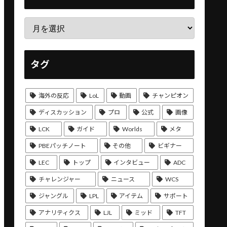
タグ
海外の反応
LoL
動画
チャンピオン
ディスカッション
プロ
公式
画像
LCK
ガイド
Worlds
メタ
PBEパッチノート
その他
ビギナー
LEC
トップ
インタビュー
ADC
チャレンジャー
ニュース
WCS
ジャングル
LPL
アイテム
サポート
アナリティクス
LJL
ミッド
TFT