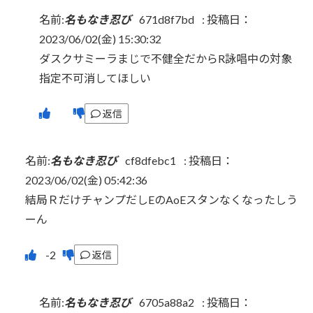
名前:
名もなき忍び
671d8f7bd
:
投稿日：
2023/06/02(金) 15:30:32
ダスクサミーラまじで不健全だからR詠唱中の対象
指定不可消してほしい
返信
名前:
名もなき忍び
cf8dfebc1
:
投稿日：
2023/06/02(金) 05:42:36
結局ＲだけチャンプだしEのAoEスタンなくなったしう
ーん
返信
名前:
名もなき忍び
6705a88a2
:
投稿日：