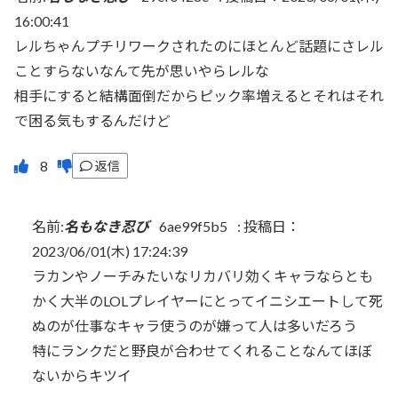
16:00:41
レルちゃんプチリワークされたのにほとんど話題にさレル
ことすらないなんて先が思いやらレルな
相手にすると結構面倒だからピック率増えるとそれはそれ
で困る気もするんだけど
返信
名前:
名もなき忍び
6ae99f5b5
:
投稿日：
2023/06/01(木) 17:24:39
ラカンやノーチみたいなリカバリ効くキャラならとも
かく大半のLOLプレイヤーにとってイニシエートして死
ぬのが仕事なキャラ使うのが嫌って人は多いだろう
特にランクだと野良が合わせてくれることなんてほぼ
ないからキツイ