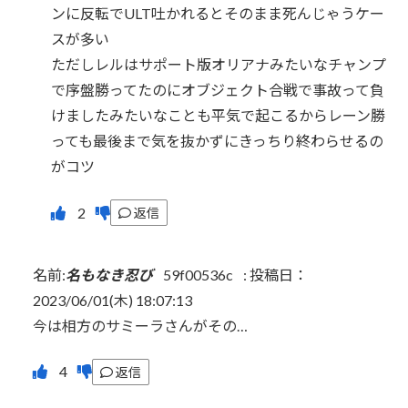
ンに反転でULT吐かれるとそのまま死んじゃうケー
スが多い
ただしレルはサポート版オリアナみたいなチャンプ
で序盤勝ってたのにオブジェクト合戦で事故って負
けましたみたいなことも平気で起こるからレーン勝
っても最後まで気を抜かずにきっちり終わらせるの
がコツ
返信
名前:
名もなき忍び
59f00536c
:
投稿日：
2023/06/01(木) 18:07:13
今は相方のサミーラさんがその…
返信