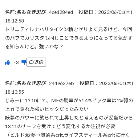
名前:
名もなき忍び
4ce1284ed
:
投稿日：2023/06/01(木)
18:12:58
トリニティルナハリタイタン積むゼリよく見るけど、今回
のバフでカリスタも同じことできるようになってる気がす
る知らんけど。強いかな？
返信
名前:
名もなき忍び
2449627eb
:
投稿日：2023/06/01(木)
18:13:55
じみーに13.10にて、MFの勝率が51.4%ピック率は1%弱の
上昇で隠れた強いピックだったみたい
妖夢のパワーに釣られて上昇したと考えるのが妥当だから
13.11のナーフを受けてどう変化するか注視が必要
（ビルド:妖夢→貫通系crit,ライフスティール系critに行く