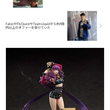
FakerがFlyQuestやTeam Liquidから約4億
円以上のオファーを受けていた