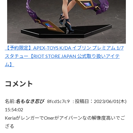
【予約限定】APEX-TOYS K/DA イブリン プレミアム 1/7
スタチュー【RIOT STORE JAPAN 公式取り扱いアイテ
ム】
コメント
名前:
名もなき忍び
8fcd1c7c9
:
投稿日：2023/06/01(木)
15:54:02
KeriaがレンガーでOnerがアイバーンなの解像度高いでご
ざる