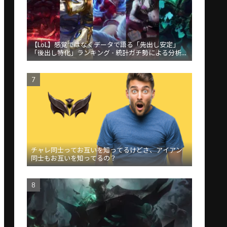
【LoL】感覚ではなくデータで語る「先出し安定」
「後出し特化」ランキング - 統計ガチ勢による分析が
話題
チャレ同士ってお互いを知ってるけどさ、アイアン
同士もお互いを知ってるの？