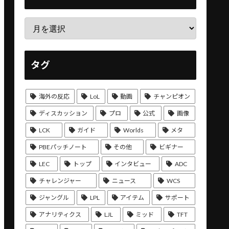
タグ
海外の反応
LoL
動画
チャンピオン
ディスカッション
プロ
公式
画像
LCK
ガイド
Worlds
メタ
PBEパッチノート
その他
ビギナー
LEC
トップ
インタビュー
ADC
チャレンジャー
ニュース
WCS
ジャングル
LPL
アイテム
サポート
アナリティクス
LJL
ミッド
TFT