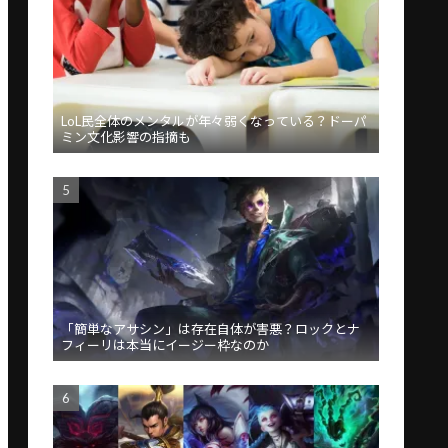
LoL民全体のメンタルが年々弱くなっている？ドーパ
ミン文化影響の指摘も
「簡単なアサシン」は存在自体が害悪？ロックとナ
フィーリは本当にイージー枠なのか