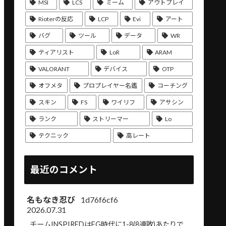
MSI
LCS
ミーム
アウトプレイ
Rioterの反応
LCP
Evi
アート
バグ
ツール
データ
WR
ティアリスト
LoR
ARAM
VALORANT
デバイス
OTP
オフメタ
プロプレイヤー名鑑
コーチング
スキン
FS
ワイリフ
アサシン
ランク
ストリーマー
Lo
テクニック
高レート
最近のコメント
名もなき忍び
1d76f6cf6
2026.07.31
チームINSPIREDはEG時代に1-8(8連敗)あたりで