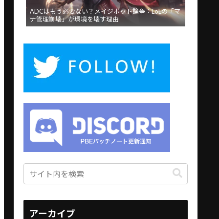
ADCはもう必要ない？メイジボット論争：LoLの「マ
ナ管理崩壊」が環境を壊す理由
アーカイブ