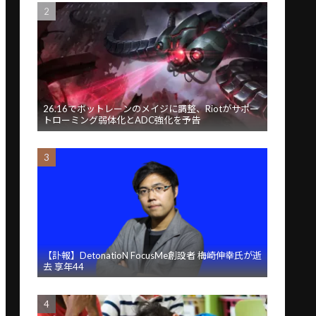
26.16でボットレーンのメイジに調整、Riotがサポー
トローミング弱体化とADC強化を予告
【訃報】DetonatioN FocusMe創設者 梅崎伸幸氏が逝
去 享年44