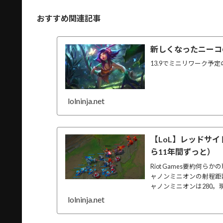
おすすめ関連記事
新しくなったニーコ
13.9でミニリワーク
lolninja.net
【LoL】レッドサ
ら11年間ずっと）
Riot Games要約
ャノンミニオンの射程距
ャノンミニオンは280。現在
lolninja.net