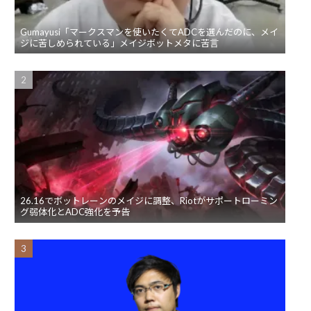
Gumayusi「マークスマンを使いたくてADCを選んだのに、メイ
ジに苦しめられている」メイジボットメタに苦言
26.16でボットレーンのメイジに調整、Riotがサポートローミン
グ弱体化とADC強化を予告