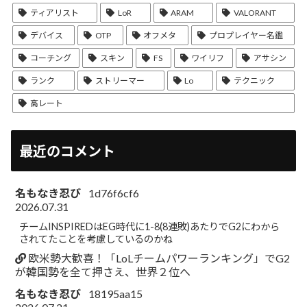
ティアリスト
LoR
ARAM
VALORANT
デバイス
OTP
オフメタ
プロプレイヤー名鑑
コーチング
スキン
FS
ワイリフ
アサシン
ランク
ストリーマー
Lo
テクニック
高レート
最近のコメント
名もなき忍び
1d76f6cf6
2026.07.31
チームINSPIREDはEG時代に1-8(8連敗)あたりでG2にわから
されてたことを考慮しているのかね
欧米勢大歓喜！「LoLチームパワーランキング」でG2
が韓国勢を全て押さえ、世界２位へ
名もなき忍び
18195aa15