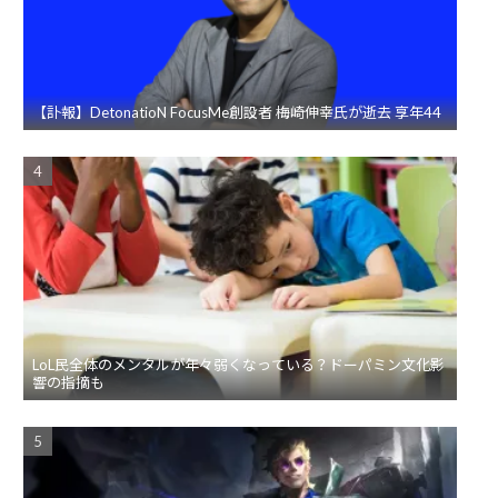
【訃報】DetonatioN FocusMe創設者 梅崎伸幸氏が逝去 享年44
LoL民全体のメンタルが年々弱くなっている？ドーパミン文化影
響の指摘も