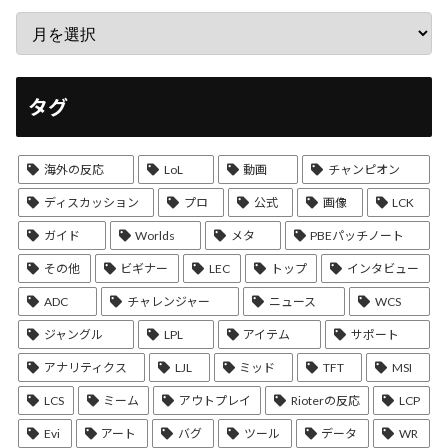
タグ
海外の反応
LoL
動画
チャンピオン
ディスカッション
プロ
公式
画像
LCK
ガイド
Worlds
メタ
PBEパッチノート
その他
ビギナー
LEC
トップ
インタビュー
ADC
チャレンジャー
ニュース
WCS
ジャングル
LPL
アイテム
サポート
アナリティクス
LJL
ミッド
TFT
MSI
LCS
ミーム
アウトプレイ
Rioterの反応
LCP
Evi
アート
バグ
ツール
データ
WR