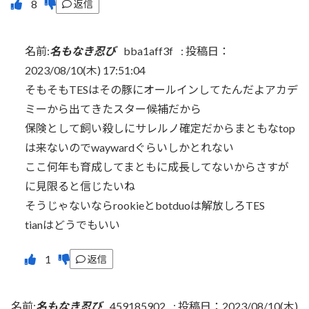
返信
名前:
名もなき忍び
bba1aff3f
:
投稿日：
2023/08/10(木) 17:51:04
そもそもTESはその豚にオールインしてたんだよアカデ
ミーから出てきたスター候補だから
保険として飼い殺しにサレルノ確定だからまともなtop
は来ないのでwaywardぐらいしかとれない
ここ何年も育成してまともに成長してないからさすが
に見限ると信じたいね
そうじゃないならrookieとbotduoは解放しろTES
tianはどうでもいい
返信
名前:
名もなき忍び
459185902
:
投稿日：2023/08/10(木)