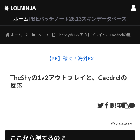
LoL
VALORANT
2XKO
ホーム
PBEパッチノート26.13
スキンデータベース
ホーム
LoL
TheShyの1v2アウトプレイと、Caedrelの反応
【PR】稼ぐ！海外FX
TheShyの1v2アウトプレイと、Caedrelの
反応
2023.08.09
ここから勝てるの？