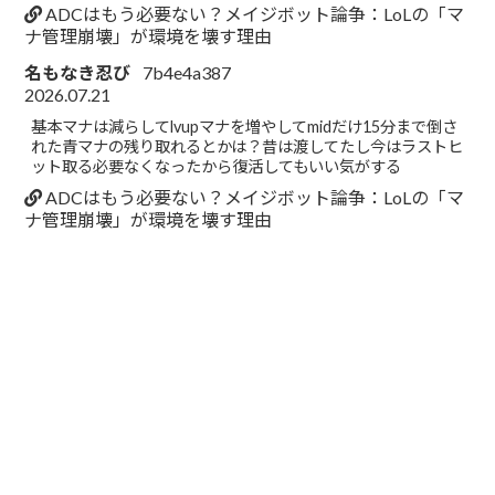
ADCはもう必要ない？メイジボット論争：LoLの「マ
ナ管理崩壊」が環境を壊す理由
名もなき忍び
7b4e4a387
2026.07.21
基本マナは減らしてlvupマナを増やしてmidだけ15分まで倒さ
れた青マナの残り取れるとかは？昔は渡してたし今はラストヒ
ット取る必要なくなったから復活してもいい気がする
ADCはもう必要ない？メイジボット論争：LoLの「マ
ナ管理崩壊」が環境を壊す理由