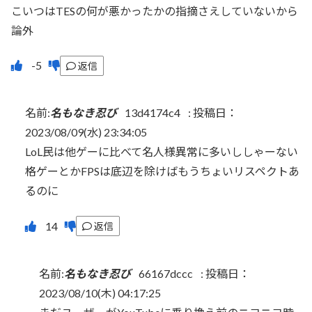
こいつはTESの何が悪かったかの指摘さえしていないから
論外
返信
名前:
名もなき忍び
13d4174c4
:
投稿日：
2023/08/09(水) 23:34:05
LoL民は他ゲーに比べて名人様異常に多いししゃーない
格ゲーとかFPSは底辺を除けばもうちょいリスペクトあ
るのに
返信
名前:
名もなき忍び
66167dccc
:
投稿日：
2023/08/10(木) 04:17:25