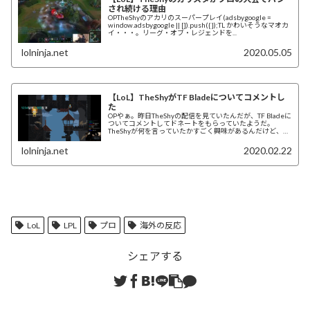
され続ける理由
OPTheShyのアカリのスーパープレイ(adsbygoogle =
window.adsbygoogle || []).push({});TL かわいそうなマオカ
イ・・・。リーグ・オブ・レジェンドを...
lolninja.net
2020.05.05
【LoL】TheShyがTF Bladeについてコメントし
た
OPやぁ。昨日TheShyの配信を見ていたんだが、TF Bladeに
ついてコメントしてドネートをもらっていたようだ。
TheShyが何を言っていたかすごく興味があるんだけど、俺
は韓国語がわからない。誰か...
lolninja.net
2020.02.22
LoL
LPL
プロ
海外の反応
シェアする