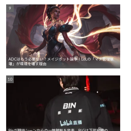
ADCはもう必要ない？メイジボット論争：LoLの「マナ管理崩
壊」が環境を壊す理由
Binが競技シーンからの一時離脱を発表。BLGは下部組織の