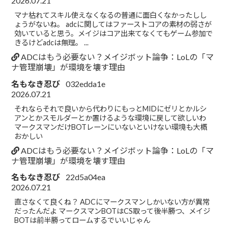
2026.07.21
マナ枯れてスキル使えなくなるの普通に面白くなかったしし
ょうがないね。 adcに関してはファーストコアの素材の弱さが
効いていると思う。メイジはコア出来てなくてもゲーム参加で
きるけどadcは無理。 ...
ADCはもう必要ない？メイジボット論争：LoLの「マ
ナ管理崩壊」が環境を壊す理由
名もなき忍び
032edda1e
2026.07.21
それならそれで良いから代わりにもっとMIDにゼリとかルシ
アンとかスモルダーとか置けるような環境に戻して欲しいわ
マークスマンだけBOTレーンにいないといけない環境も大概
おかしい
ADCはもう必要ない？メイジボット論争：LoLの「マ
ナ管理崩壊」が環境を壊す理由
名もなき忍び
22d5a04ea
2026.07.21
直さなくて良くね？ ADCにマークスマンしかいない方が異常
だったんだよ マークスマンBOTはCS取って後半勝つ、メイジ
BOTは前半勝ってロームするでいいじゃん