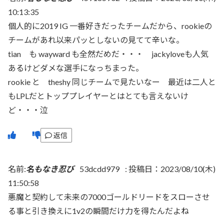
10:13:35
個人的に2019 IG 一番好きだったチームだから、rookieの
チームがあれ以来パッとしないの見てて辛いな。
tian も wayward も全然だめだ・・・ jackyloveも人気
あるけどダメな選手になっちまった。
rookie と theshy 同じチームで見たいなー 最近は二人と
もLPLだとトッププレイヤーとはとても言えないけ
ど・・・泣
返信
名前:
名もなき忍び
53dcdd979
:
投稿日：2023/08/10(木)
11:50:58
悪魔と契約して未来の7000ゴールドリードをスローさせ
る事と引き換えに1v2の瞬間だけ力を得たんだよね