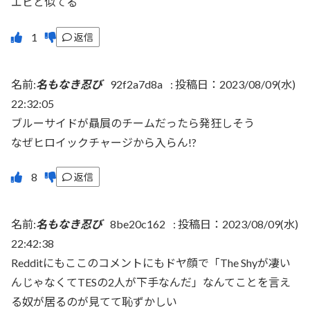
エビと似てる
返信
名前:
名もなき忍び
92f2a7d8a
:
投稿日：2023/08/09(水)
22:32:05
ブルーサイドが贔屓のチームだったら発狂しそう
なぜヒロイックチャージから入らん!?
返信
名前:
名もなき忍び
8be20c162
:
投稿日：2023/08/09(水)
22:42:38
Redditにもここのコメントにもドヤ顔で「The Shyが凄い
んじゃなくてTESの2人が下手なんだ」なんてことを言え
る奴が居るのが見てて恥ずかしい