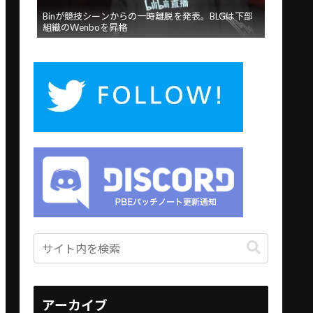
Binが競技シーンからの一時離脱を発表。BLGは下部
組織のWenboを昇格
アーカイブ