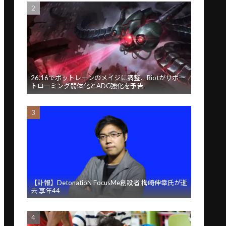
26.16でボットレーンのメイジに調整、Riotがサポー
トローミング弱体化とADC強化を予告
【訃報】DetonatioN FocusMe創設者 梅崎伸幸氏が逝
去 享年44