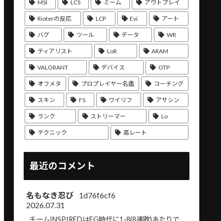
MSI
LCS
ミーム
アウトプレイ
Rioterの反応
LCP
Evi
アート
バグ
ツール
データ
WR
ティアリスト
LoR
ARAM
VALORANT
デバイス
OTP
オフメタ
プロプレイヤー名鑑
コーチング
スキン
FS
ワイリフ
アサシン
ランク
ストリーマー
Lo
テクニック
高レート
最近のコメント
名もなき忍び
1d76f6cf6
2026.07.31
チームINSPIREDはEG時代に1-8(8連敗)あたりで