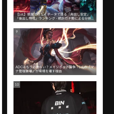
【LoL】感覚ではなくデータで語る「先出し安定」
「後出し特化」ランキング - 統計ガチ勢による分析が
話題
ADCはもう必要ない？メイジボット論争：LoLの「マ
ナ管理崩壊」が環境を壊す理由