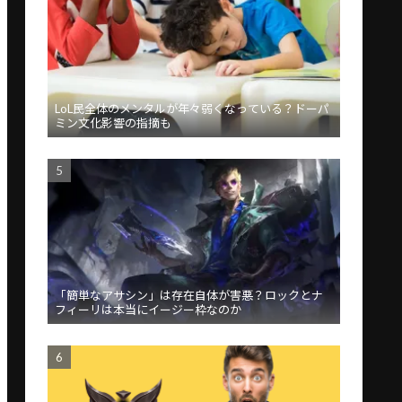
LoL民全体のメンタルが年々弱くなっている？ドーパ
ミン文化影響の指摘も
「簡単なアサシン」は存在自体が害悪？ロックとナ
フィーリは本当にイージー枠なのか