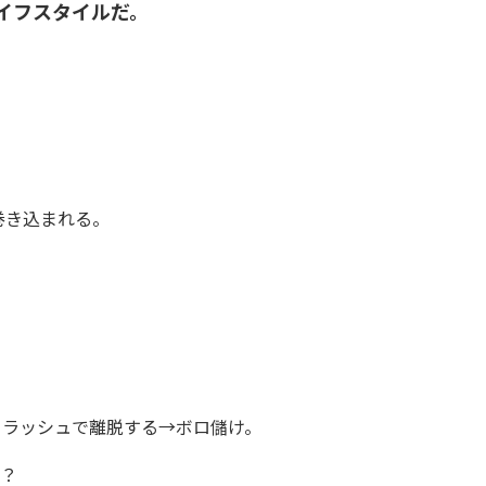
イフスタイルだ。
巻き込まれる。
フラッシュで離脱する→ボロ儲け。
よ？