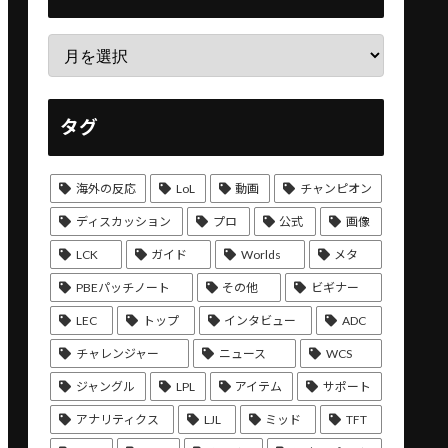
タグ
海外の反応
LoL
動画
チャンピオン
ディスカッション
プロ
公式
画像
LCK
ガイド
Worlds
メタ
PBEパッチノート
その他
ビギナー
LEC
トップ
インタビュー
ADC
チャレンジャー
ニュース
WCS
ジャングル
LPL
アイテム
サポート
アナリティクス
LJL
ミッド
TFT