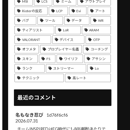
MSI
LCS
ミーム
アウトプレイ
Rioterの反応
LCP
Evi
アート
バグ
ツール
データ
WR
ティアリスト
LoR
ARAM
VALORANT
デバイス
OTP
オフメタ
プロプレイヤー名鑑
コーチング
スキン
FS
ワイリフ
アサシン
ランク
ストリーマー
Lo
テクニック
高レート
最近のコメント
名もなき忍び
1d76f6cf6
2026.07.31
チームINSPIREDはEG時代に1-8(8連敗)あたりで