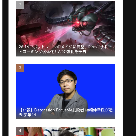
26.16でボットレーンのメイジに調整、Riotがサポー
トローミング弱体化とADC強化を予告
【訃報】DetonatioN FocusMe創設者 梅崎伸幸氏が逝
去 享年44