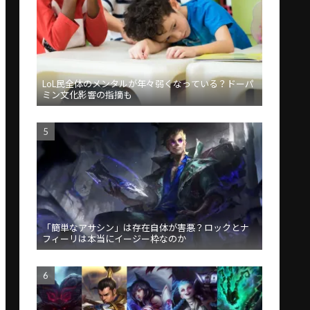
LoL民全体のメンタルが年々弱くなっている？ドーパ
ミン文化影響の指摘も
「簡単なアサシン」は存在自体が害悪？ロックとナ
フィーリは本当にイージー枠なのか