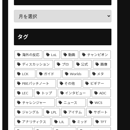
タグ
海外の反応
LoL
動画
チャンピオン
ディスカッション
プロ
公式
画像
LCK
ガイド
Worlds
メタ
PBEパッチノート
その他
ビギナー
LEC
トップ
インタビュー
ADC
チャレンジャー
ニュース
WCS
ジャングル
LPL
アイテム
サポート
アナリティクス
LJL
ミッド
TFT