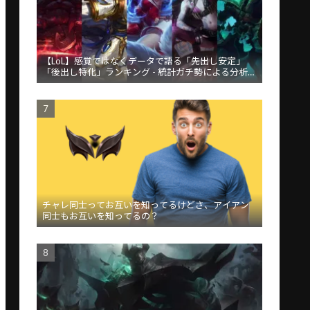
【LoL】感覚ではなくデータで語る「先出し安定」
「後出し特化」ランキング - 統計ガチ勢による分析が
話題
チャレ同士ってお互いを知ってるけどさ、アイアン
同士もお互いを知ってるの？