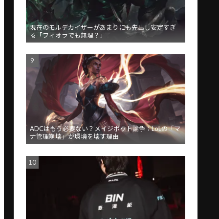
現在のモルデカイザーがあまりにも先出し安定すぎ
る「フィオラでも無理？」
ADCはもう必要ない？メイジボット論争：LoLの「マ
ナ管理崩壊」が環境を壊す理由