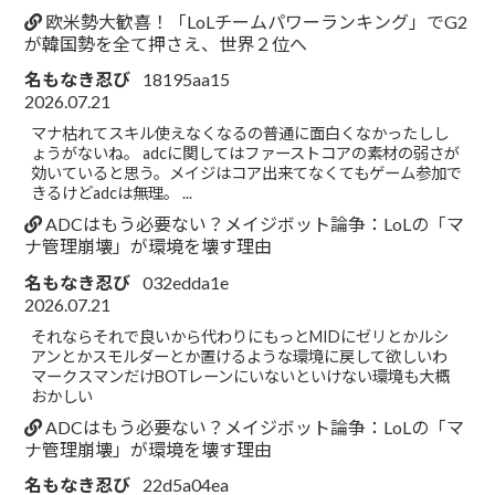
欧米勢大歓喜！「LoLチームパワーランキング」でG2
が韓国勢を全て押さえ、世界２位へ
名もなき忍び
18195aa15
2026.07.21
マナ枯れてスキル使えなくなるの普通に面白くなかったしし
ょうがないね。 adcに関してはファーストコアの素材の弱さが
効いていると思う。メイジはコア出来てなくてもゲーム参加で
きるけどadcは無理。 ...
ADCはもう必要ない？メイジボット論争：LoLの「マ
ナ管理崩壊」が環境を壊す理由
名もなき忍び
032edda1e
2026.07.21
それならそれで良いから代わりにもっとMIDにゼリとかルシ
アンとかスモルダーとか置けるような環境に戻して欲しいわ
マークスマンだけBOTレーンにいないといけない環境も大概
おかしい
ADCはもう必要ない？メイジボット論争：LoLの「マ
ナ管理崩壊」が環境を壊す理由
名もなき忍び
22d5a04ea