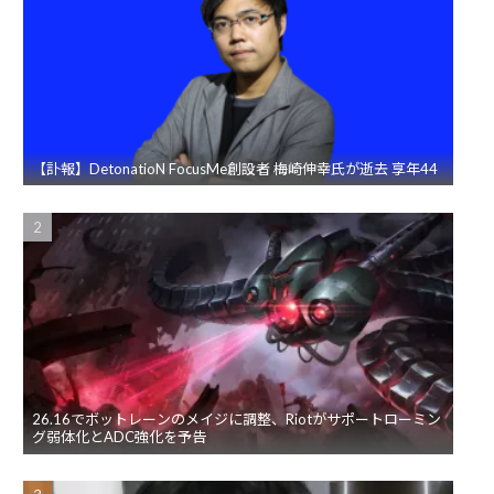
【訃報】DetonatioN FocusMe創設者 梅崎伸幸氏が逝去 享年44
26.16でボットレーンのメイジに調整、Riotがサポートローミン
グ弱体化とADC強化を予告