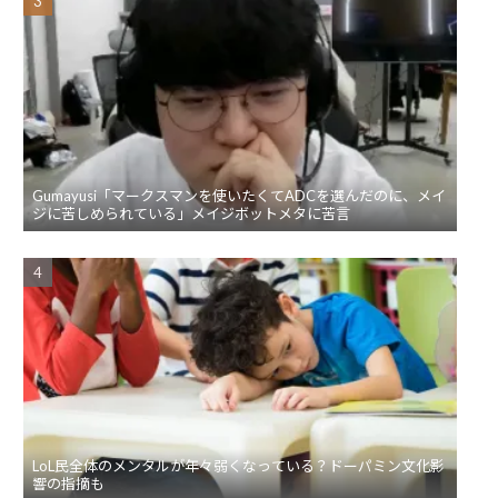
Gumayusi「マークスマンを使いたくてADCを選んだのに、メイ
ジに苦しめられている」メイジボットメタに苦言
LoL民全体のメンタルが年々弱くなっている？ドーパミン文化影
響の指摘も