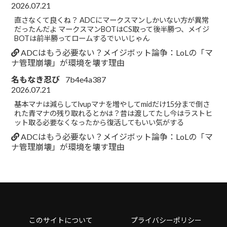
2026.07.21
直さなくて良くね？ ADCにマークスマンしかいない方が異常
だったんだよ マークスマンBOTはCS取って後半勝つ、メイジ
BOTは前半勝ってロームするでいいじゃん
ADCはもう必要ない？メイジボット論争：LoLの「マ
ナ管理崩壊」が環境を壊す理由
名もなき忍び
7b4e4a387
2026.07.21
基本マナは減らしてlvupマナを増やしてmidだけ15分まで倒さ
れた青マナの残り取れるとかは？昔は渡してたし今はラストヒ
ット取る必要なくなったから復活してもいい気がする
ADCはもう必要ない？メイジボット論争：LoLの「マ
ナ管理崩壊」が環境を壊す理由
このサイトについて
プライバシーポリシー