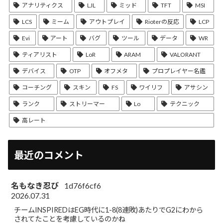
アナリティクス
LJL
ミッド
TFT
MSI
LCS
ミーム
アウトプレイ
Rioterの反応
LCP
Evi
アート
バグ
ツール
データ
WR
ティアリスト
LoR
ARAM
VALORANT
デバイス
OTP
オフメタ
プロプレイヤー名鑑
コーチング
スキン
FS
ワイリフ
アサシン
ランク
ストリーマー
Lo
テクニック
高レート
最近のコメント
名もなき忍び
1d76f6cf6
2026.07.31
チームINSPIREDはEG時代に1-8(8連敗)あたりでG2にわから
されてたことを考慮しているのかね