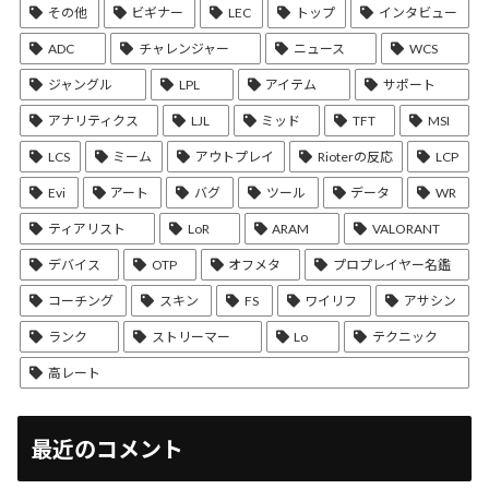
その他
ビギナー
LEC
トップ
インタビュー
ADC
チャレンジャー
ニュース
WCS
ジャングル
LPL
アイテム
サポート
アナリティクス
LJL
ミッド
TFT
MSI
LCS
ミーム
アウトプレイ
Rioterの反応
LCP
Evi
アート
バグ
ツール
データ
WR
ティアリスト
LoR
ARAM
VALORANT
デバイス
OTP
オフメタ
プロプレイヤー名鑑
コーチング
スキン
FS
ワイリフ
アサシン
ランク
ストリーマー
Lo
テクニック
高レート
最近のコメント