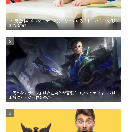
LoL民全体のメンタルが年々弱くなっている？ドーパミン文化影
響の指摘も
「簡単なアサシン」は存在自体が害悪？ロックとナフィーリは
本当にイージー枠なのか