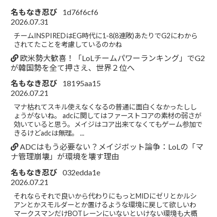
名もなき忍び
1d76f6cf6
2026.07.31
チームINSPIREDはEG時代に1-8(8連敗)あたりでG2にわから
されてたことを考慮しているのかね
欧米勢大歓喜！「LoLチームパワーランキング」でG2
が韓国勢を全て押さえ、世界２位へ
名もなき忍び
18195aa15
2026.07.21
マナ枯れてスキル使えなくなるの普通に面白くなかったしし
ょうがないね。 adcに関してはファーストコアの素材の弱さが
効いていると思う。メイジはコア出来てなくてもゲーム参加で
きるけどadcは無理。 ...
ADCはもう必要ない？メイジボット論争：LoLの「マ
ナ管理崩壊」が環境を壊す理由
名もなき忍び
032edda1e
2026.07.21
それならそれで良いから代わりにもっとMIDにゼリとかルシ
アンとかスモルダーとか置けるような環境に戻して欲しいわ
マークスマンだけBOTレーンにいないといけない環境も大概