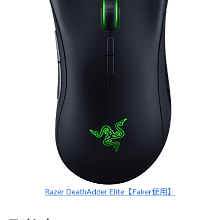
Razer DeathAdder Elite【Faker使用】