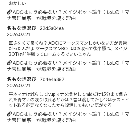
おかしい
ADCはもう必要ない？メイジボット論争：LoLの「マ
ナ管理崩壊」が環境を壊す理由
名もなき忍び
22d5a04ea
2026.07.21
直さなくて良くね？ ADCにマークスマンしかいない方が異常
だったんだよ マークスマンBOTはCS取って後半勝つ、メイジ
BOTは前半勝ってロームするでいいじゃん
ADCはもう必要ない？メイジボット論争：LoLの「マ
ナ管理崩壊」が環境を壊す理由
名もなき忍び
7b4e4a387
2026.07.21
基本マナは減らしてlvupマナを増やしてmidだけ15分まで倒さ
れた青マナの残り取れるとかは？昔は渡してたし今はラストヒ
ット取る必要なくなったから復活してもいい気がする
ADCはもう必要ない？メイジボット論争：LoLの「マ
ナ管理崩壊」が環境を壊す理由