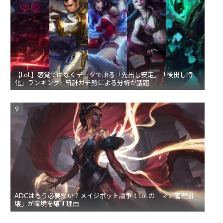
【LoL】感覚ではなくデータで語る「先出し安定」「後出し特
化」ランキング - 統計ガチ勢による分析が話題
ADCはもう必要ない？メイジボット論争：LoLの「マナ管理崩
壊」が環境を壊す理由