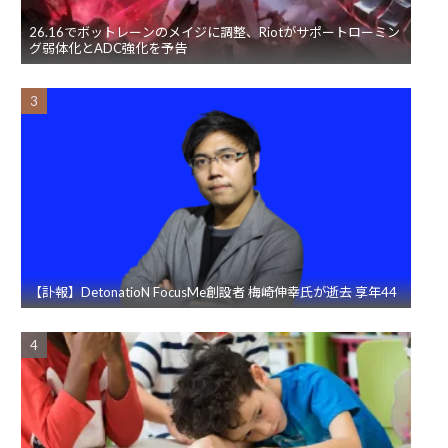
26.16でボットレーンのメイジに調整、Riotがサポートローミン
グ弱体化とADC強化を予告
【訃報】DetonatioN FocusMe創設者 梅崎伸幸氏が逝去 享年44