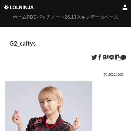
LoL
VALORANT
2XKO
ホーム
PBEパッチノート26.13
スキンデータベース
G2_caltys
2025.10.09