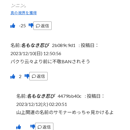
ンニン。
真の視界を獲得
返信
名前:
名もなき忍び
2b089c9d1
:
投稿日：
2023/12/10(日) 12:50:56
パクり云々より前に不敬BANされそう
返信
名前:
名もなき忍び
4479bb40c
:
投稿日：
2023/12/12(火) 02:20:51
山上関連の名前のサモナーめっちゃ見かけるよ
返信