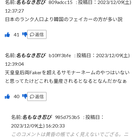
名前:
名もなき忍び
809adcc15
:
投稿日：2023/12/09(土)
12:37:27
日本のランク人口より韓国のフェイカーの方が多い説
返信
名前:
名もなき忍び
b10ff3bfe
:
投稿日：2023/12/09(土)
12:39:04
天皇皇后両Fakerを超えるサモナーネームのやつはいない
と思ってたけどこれも量産されるとなるとなんだかなぁ
返信
名前:
名もなき忍び
985d753b5
:
投稿日：
2023/12/09(土) 16:20:33
このコメントは黄昏の帳でよく見えないでござる。ニ