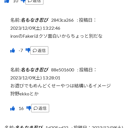
返信
名前:
名もなき忍び
2843ca266
:
投稿日：
2023/12/09(土) 13:22:46
ironのFakerはクソ面白いからちょっと別だな
返信
名前:
名もなき忍び
88e501600
:
投稿日：
2023/12/09(土) 13:28:01
お遊びでもめんどくせーやつは結構いるイメージ
狩野ekkoとか
返信
名前:
名もなき忍び
1d205ad22
:
投稿日：2023/12/09(土)