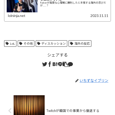
Fakerが高度な心理戦に勝利したと主張する海外の忍びだ
が……？
lolninja.net
2023.11.11
LoL
その他
ディスカッション
海外の反応
シェアする
いちずなイブリン
Twitchが韓国での事業から撤退する