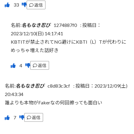
返信
名前:
名もなき忍び
1274887f0
:
投稿日：
2023/12/10(日) 14:17:41
KBTITが禁止されてNG避けにKBTl（L）Tが代わりに
めっちゃ増えた話好き
返信
名前:
名もなき忍び
c8d83c3cf
:
投稿日：2023/12/09(土)
20:43:34
誰よりも本物がFakerなの何回擦っても面白い
返信