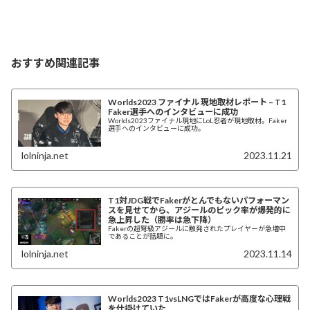
おすすめ関連記事
Worlds2023 ファイナル 現地取材レポート – T1
Faker選手へのインタビューに成功
Worlds2023ファイナル現地にLoL忍者が現地取材。Faker
選手へのインタビューに成功。
lolninja.net
2023.11.21
T1対JDG戦でFakerがとんでもないパフォーマン
スを見せてから、アジールのピック率が爆発的に
急上昇した（勝率は急下降）
Fakerの超弩級アジールに触発されたプレイヤーが急増中
であることが話題に。
lolninja.net
2023.11.14
Worlds2023 T1vsLNGではFakerが高度な心理戦
を仕掛けていた