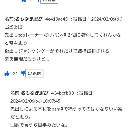
名前:
名もなき忍び
4e419ac45
:
投稿日：2024/02/06(火)
12:53:12
先出しtopレーナーだけバン枠２個に増やしてくれんかな
と常々思う
後出しジャンケンゲーがそれだけで結構緩和される
まあ無理だろうけど…
返信
名前:
名もなき忍び
434bcfb83
:
投稿日：
2024/02/06(火) 18:07:45
先出しによる不利をban枠で補うってのはかなりいい案
だと思う。
囲碁で言う６目半みたいな。