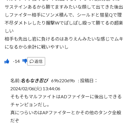
サステインあるから勝てますみたいな顔して出てきた後出
しファイター相手にソンメ積んで、シールドと彗星Qで理
不尽ダメトレしたり握撃Wでぱしぱし殴って勝てるの超楽
しい
相手も先出し岩に負けるのはありえんみたいな感じでムキ
になるから余計に戦いやすいし
返信
名前:
名もなき忍び
69b220d9b
:
投稿日：
2024/02/06(火) 13:44:06
そもそもマルファイトはADファイターに後出しできる
チャンピョンだし。
真につらいのはAPファイターとかその他のタンク全般
だぞ