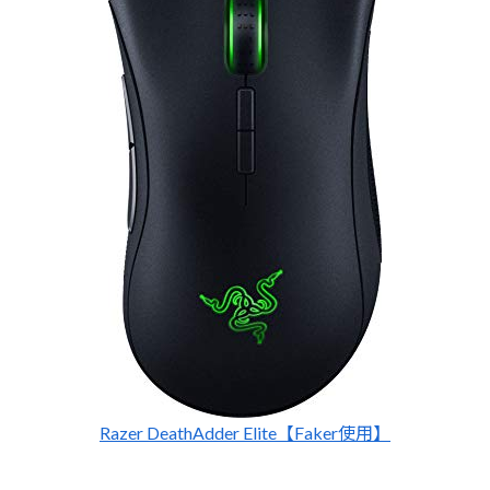
Razer DeathAdder Elite【Faker使用】