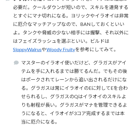
必要だ。クールダウンが短いので、スキルを連発する
とすぐにマナ切れになる。ヨリックやイラオイは非常
に厄介なマッチアップなので、BANしておくといい
よ。タンクや脅威の少ない相手には握撃、それ以外に
はフェイズラッシュを選ぶといい。ビルドは
SloppyWalrus
や
Woody Fruity
を参考にしてみて。
マスターのイラオイ使いだけど、グラガスがアイ
テムを手に入れるまでは勝てるんだ。でもその後
はポークされてレーンから追い出されるだけにな
る。グラガスは常にイラオイのEに対してEを合わ
せられるし、グラガスのQはイラオイのスキルよ
りも射程が長い。グラガスがマナを管理できるよ
うになると、イラオイが3コア完成するまでは本
当に厄介になる。