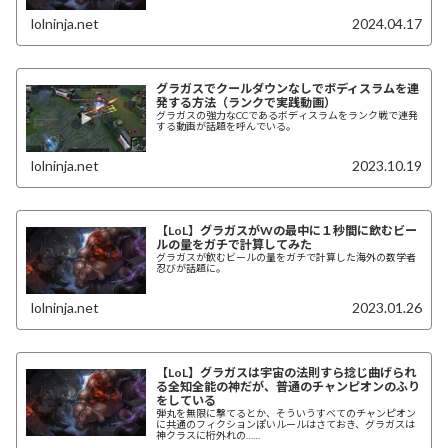
lolninja.net
2024.04.17
グラガスでクールダウンなしでボディスラムを連
発する方法（ランクで実践動画）
グラガスの強力なCCであるボディスラムをランク戦で連発
する動画が話題を呼んでいる。
lolninja.net
2023.10.19
【LoL】グラガスがWの最中に１秒間に飲むビー
ルの量をガチで計算してみた
グラガスが飲むビールの量をガチで計算した海外の数学者
忍びが話題に。
lolninja.net
2023.01.26
【LoL】グラガスは宇宙の法則すら捻じ曲げられ
る全知全能の神だが、普通のチャンピオンのふり
をしている
弾丸を無限に撃てるとか、そういうすべてのチャンピオン
に共通のフィクションぽいルールはさておき、グラガスは
神クラスに桁外れの……