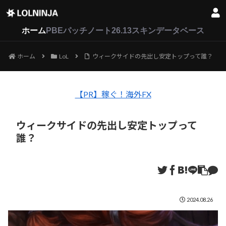
LoL
VALORANT
2XKO
ホーム
PBEパッチノート26.13
スキンデータベース
ホーム
LoL
ウィークサイドの先出し安定トップって誰？
【PR】稼ぐ！海外FX
ウィークサイドの先出し安定トップって
誰？
2024.08.26