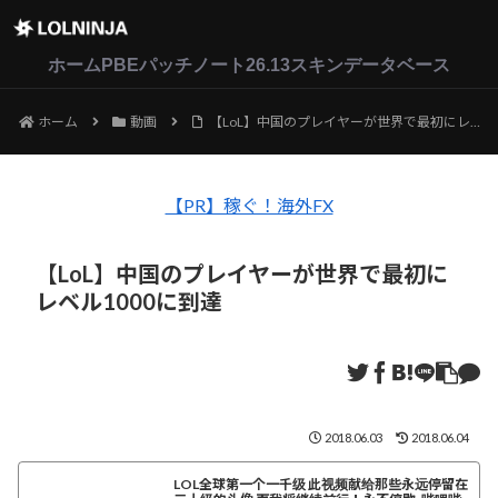
LoL
VALORANT
2XKO
ホーム
PBEパッチノート26.13
スキンデータベース
ホーム
動画
【LoL】中国のプレイヤーが世界で最初にレベル1000に到達
【PR】稼ぐ！海外FX
【LoL】中国のプレイヤーが世界で最初に
レベル1000に到達
2018.06.03
2018.06.04
LOL全球第一个一千级 此视频献给那些永远停留在