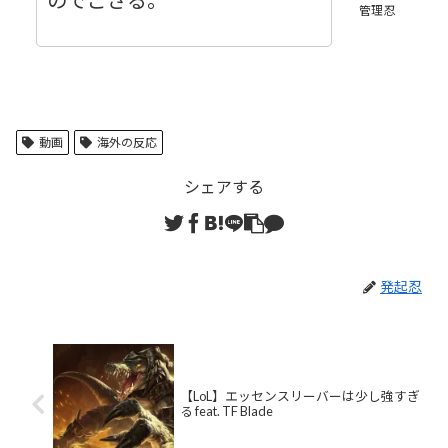
のでござる。
管理忍
動画
海外の反応
シェアする
発起忍
【LoL】エッセンスリーバーは少し強すぎ
る feat. TF Blade