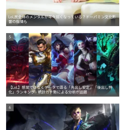
LoL民全体のメンタルが年々弱くなっている？ドーパミン文化影
響の指摘も
【LoL】感覚ではなくデータで語る「先出し安定」「後出し特
化」ランキング - 統計ガチ勢による分析が話題