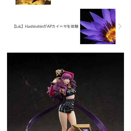
【LoL】HashinshinがAPカイ＝サを体験