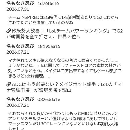
名もなき忍び
1d76f6cf6
2026.07.31
チームINSPIREDはEG時代に1-8(8連敗)あたりでG2にわから
されてたことを考慮しているのかね
欧米勢大歓喜！「LoLチームパワーランキング」でG2
が韓国勢を全て押さえ、世界２位へ
名もなき忍び
18195aa15
2026.07.21
マナ枯れてスキル使えなくなるの普通に面白くなかったしし
ょうがないね。 adcに関してはファーストコアの素材の弱さが
効いていると思う。メイジはコア出来てなくてもゲーム参加で
きるけどadcは無理。 ...
ADCはもう必要ない？メイジボット論争：LoLの「マ
ナ管理崩壊」が環境を壊す理由
名もなき忍び
032edda1e
2026.07.21
それならそれで良いから代わりにもっとMIDにゼリとかルシ
アンとかスモルダーとか置けるような環境に戻して欲しいわ
マークスマンだけBOTレーンにいないといけない環境も大概
おかしい