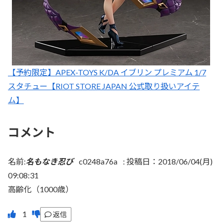
【予約限定】APEX-TOYS K/DA イブリン プレミアム 1/7
スタチュー【RIOT STORE JAPAN 公式取り扱いアイテ
ム】
コメント
名前:
名もなき忍び
c0248a76a
:
投稿日：2018/06/04(月)
09:08:31
高齢化（1000歳）
返信