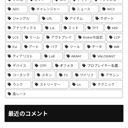
ADC
チャレンジャー
ニュース
WCS
ジャングル
LPL
アイテム
サポート
アナリティクス
LJL
ミッド
TFT
MSI
LCS
ミーム
アウトプレイ
Rioterの反応
LCP
Evi
アート
バグ
ツール
データ
WR
ティアリスト
LoR
ARAM
VALORANT
デバイス
OTP
オフメタ
プロプレイヤー名鑑
コーチング
スキン
FS
ワイリフ
アサシン
ランク
ストリーマー
Lo
テクニック
高レート
最近のコメント