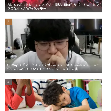
26.16でボットレーンのメイジに調整、Riotがサポートローミン
グ弱体化とADC強化を予告
Gumayusi「マークスマンを使いたくてADCを選んだのに、メイ
ジに苦しめられている」メイジボットメタに苦言