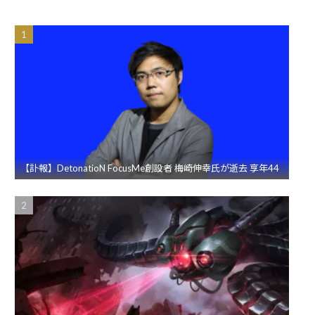
【訃報】DetonatioN FocusMe創設者 梅崎伸幸氏が逝去 享年44