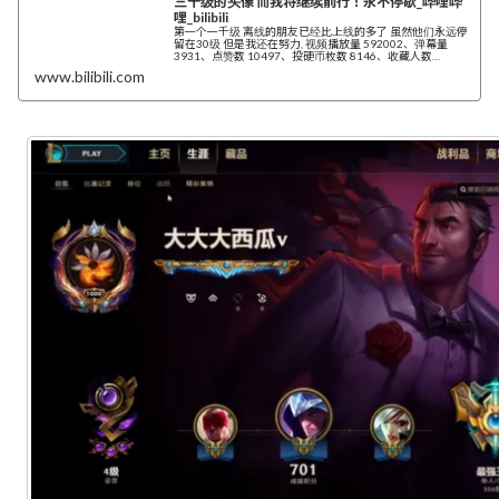
三十级的头像 而我将继续前行！永不停歇_哔哩哔
哩_bilibili
第一个一千级 离线的朋友已经比上线的多了 虽然他们永远停
留在30级 但是我还在努力, 视频播放量 592002、弹幕量
3931、点赞数 10497、投硬币枚数 8146、收藏人数
3524、转发人数...
www.bilibili.com