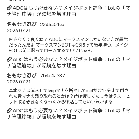
ADCはもう必要ない？メイジボット論争：LoLの「マ
ナ管理崩壊」が環境を壊す理由
名もなき忍び
22d5a04ea
2026.07.21
直さなくて良くね？ ADCにマークスマンしかいない方が異常
だったんだよ マークスマンBOTはCS取って後半勝つ、メイジ
BOTは前半勝ってロームするでいいじゃん
ADCはもう必要ない？メイジボット論争：LoLの「マ
ナ管理崩壊」が環境を壊す理由
名もなき忍び
7b4e4a387
2026.07.21
基本マナは減らしてlvupマナを増やしてmidだけ15分まで倒さ
れた青マナの残り取れるとかは？昔は渡してたし今はラストヒ
ット取る必要なくなったから復活してもいい気がする
ADCはもう必要ない？メイジボット論争：LoLの「マ
ナ管理崩壊」が環境を壊す理由