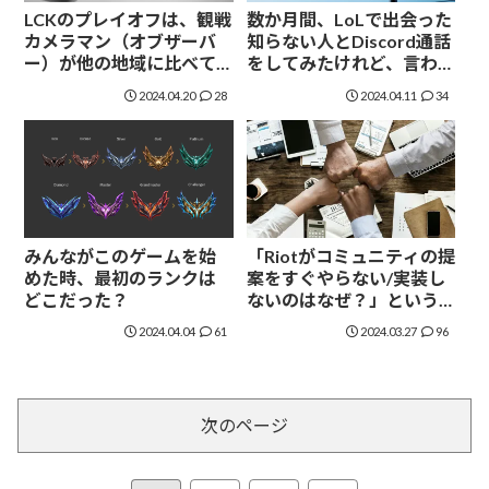
LCKのプレイオフは、観戦
数か月間、LoLで出会った
カメラマン（オブザーバ
知らない人とDiscord通話
ー）が他の地域に比べて
をしてみたけれど、言われ
明らかにうまい
ているほどトキシックで
2024.04.20
28
2024.04.11
34
はなかった
みんながこのゲームを始
「Riotがコミュニティの提
めた時、最初のランクは
案をすぐやらない/実装し
どこだった？
ないのはなぜ？」という
問いに、Riot Phroxzonが
2024.04.04
61
2024.03.27
96
ソフトウェア開発面から
回答した
次のページ