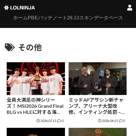
LoL
VALORANT
2XKO
ホーム
PBEパッチノート26.13
スキンデータベース
その他
全員大満足の神シリー
ミッドAPアサシン新チャ
ズ！ MSI2026 Grand Final
ンプ、アリーナ大型改
BLG vs HLEに対する海外
修、インティング処罰 –
の反応
2026シーズン２の変更点
2026.07.13
0
2026.04.15
0
まとめと海外の反応