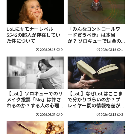
LoLにサモナーレベル
「みんなコントロールワ
5542の超人が存在してい
ード買うべき」は本当
た件について
か？ ソロキューでは金の
無駄という声
2026.03.18
0
2026.03.16
1
【LoL】ソロキューでのリ
【LoL】なぜLoLはここま
メイク投票「No」は許さ
で分かりづらいのか？プ
れるのか？する人の心理
レイヤー間の情報格差が
は？
話題に。
2026.03.07
0
2026.02.13
3