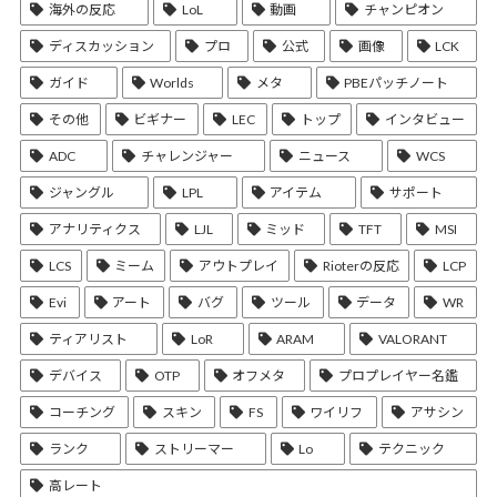
海外の反応
LoL
動画
チャンピオン
ディスカッション
プロ
公式
画像
LCK
ガイド
Worlds
メタ
PBEパッチノート
その他
ビギナー
LEC
トップ
インタビュー
ADC
チャレンジャー
ニュース
WCS
ジャングル
LPL
アイテム
サポート
アナリティクス
LJL
ミッド
TFT
MSI
LCS
ミーム
アウトプレイ
Rioterの反応
LCP
Evi
アート
バグ
ツール
データ
WR
ティアリスト
LoR
ARAM
VALORANT
デバイス
OTP
オフメタ
プロプレイヤー名鑑
コーチング
スキン
FS
ワイリフ
アサシン
ランク
ストリーマー
Lo
テクニック
高レート