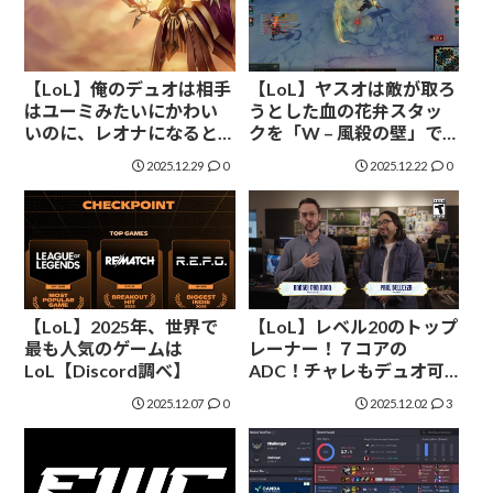
【LoL】俺のデュオは相手
【LoL】ヤスオは敵が取ろ
はユーミみたいにかわい
うとした血の花弁スタッ
いのに、レオナになると
クを「W – 風殺の壁」で
狂ってしまうんだが
消せる。メルなら盗める
2025.12.29
0
2025.12.22
0
【LoL】2025年、世界で
【LoL】レベル20のトップ
最も人気のゲームは
レーナー！７コアの
LoL【Discord調べ】
ADC！チャレもデュオ可
能！大きく変わる新シー
2025.12.07
0
2025.12.02
3
ズンの変更内容まとめ