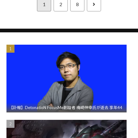
次
1
2
8
へ
【訃報】DetonatioN FocusMe創設者 梅崎伸幸氏が逝去 享年44