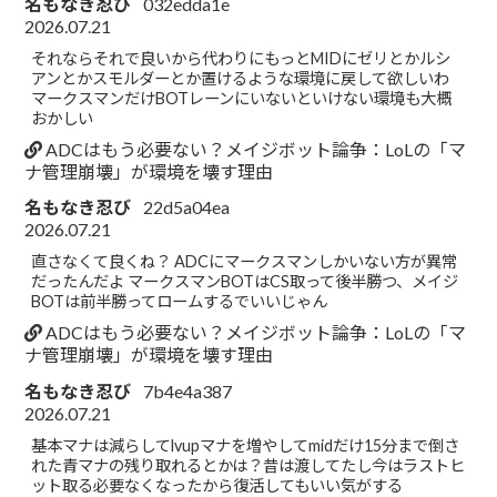
名もなき忍び
032edda1e
2026.07.21
それならそれで良いから代わりにもっとMIDにゼリとかルシ
アンとかスモルダーとか置けるような環境に戻して欲しいわ
マークスマンだけBOTレーンにいないといけない環境も大概
おかしい
ADCはもう必要ない？メイジボット論争：LoLの「マ
ナ管理崩壊」が環境を壊す理由
名もなき忍び
22d5a04ea
2026.07.21
直さなくて良くね？ ADCにマークスマンしかいない方が異常
だったんだよ マークスマンBOTはCS取って後半勝つ、メイジ
BOTは前半勝ってロームするでいいじゃん
ADCはもう必要ない？メイジボット論争：LoLの「マ
ナ管理崩壊」が環境を壊す理由
名もなき忍び
7b4e4a387
2026.07.21
基本マナは減らしてlvupマナを増やしてmidだけ15分まで倒さ
れた青マナの残り取れるとかは？昔は渡してたし今はラストヒ
ット取る必要なくなったから復活してもいい気がする