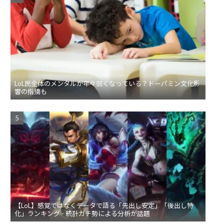
LoL民全体のメンタルが年々弱くなっている？ドーパミン文化影
響の指摘も
【LoL】感覚ではなくデータで語る「先出し安定」「後出し特
化」ランキング - 統計ガチ勢による分析が話題