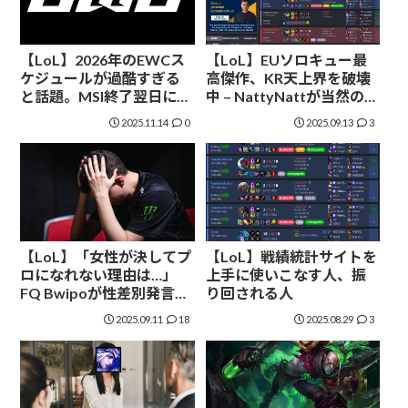
【LoL】2026年のEWCス
【LoL】EUソロキュー最
ケジュールが過酷すぎる
高傑作、KR天上界を破壊
と話題。MSI終了翌日に大
中 – NattyNattが当然のよ
会開始か
うにチャレ到達、最上位
2025.11.14
0
2025.09.13
3
帯で13連勝、総合勝率
80%
【LoL】「女性が決してプ
【LoL】戦績統計サイトを
ロになれない理由は…」
上手に使いこなす人、振
FQ Bwipoが性差別発言で
り回される人
大炎上。出場停止へ
2025.09.11
18
2025.08.29
3