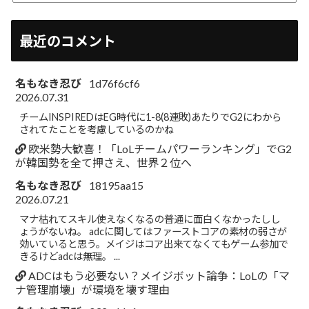
最近のコメント
名もなき忍び
1d76f6cf6
2026.07.31
チームINSPIREDはEG時代に1-8(8連敗)あたりでG2にわから
されてたことを考慮しているのかね
欧米勢大歓喜！「LoLチームパワーランキング」でG2
が韓国勢を全て押さえ、世界２位へ
名もなき忍び
18195aa15
2026.07.21
マナ枯れてスキル使えなくなるの普通に面白くなかったしし
ょうがないね。 adcに関してはファーストコアの素材の弱さが
効いていると思う。メイジはコア出来てなくてもゲーム参加で
きるけどadcは無理。 ...
ADCはもう必要ない？メイジボット論争：LoLの「マ
ナ管理崩壊」が環境を壊す理由