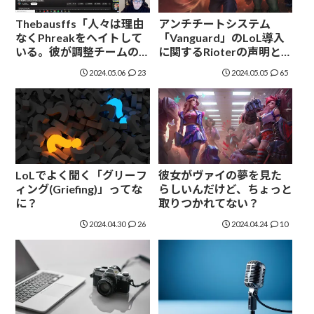
Thebausffs「人々は理由
アンチチートシステム
なくPhreakをヘイトして
「Vanguard」のLoL導入
いる。彼が調整チームの
に関するRioterの声明と、
一員になってから、みん
それに対する海外の反応
2024.05.06
23
2024.05.05
65
な調整チームに文句を言
うのではなく、Phreakに
文句を言うようになっ
た」
LoLでよく聞く「グリーフ
彼女がヴァイの夢を見た
ィング(Griefing)」ってな
らしいんだけど、ちょっと
に？
取りつかれてない？
2024.04.30
26
2024.04.24
10