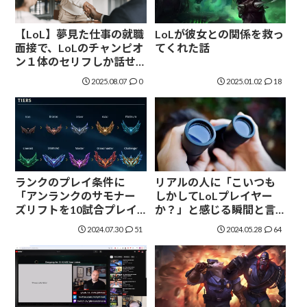
【LoL】夢見た仕事の就職
LoLが彼女との関係を救っ
面接で、LoLのチャンピオ
てくれた話
ン１体のセリフしか話せ
ないとしたらどうする？
2025.08.07
0
2025.01.02
18
ランクのプレイ条件に
リアルの人に「こいつも
「アンランクのサモナー
しかしてLoLプレイヤー
ズリフトを10試合プレイ
か？」と感じる瞬間と言
していること」が追加さ
えば？
2024.07.30
51
2024.05.28
64
れることに対する海外の
反応